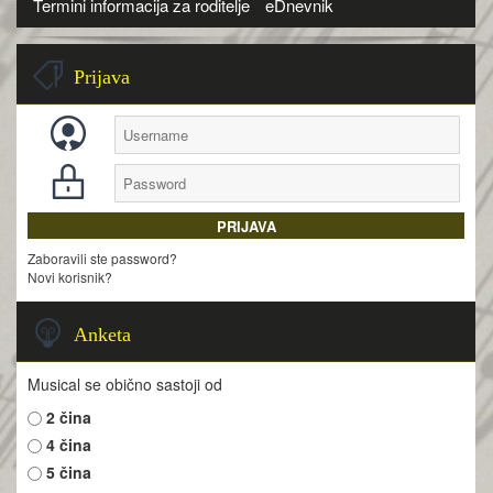
Termini informacija za roditelje
eDnevnik
Prijava
Zaboravili ste password?
Novi korisnik?
Anketa
Musical se obično sastoji od
2 čina
4 čina
5 čina