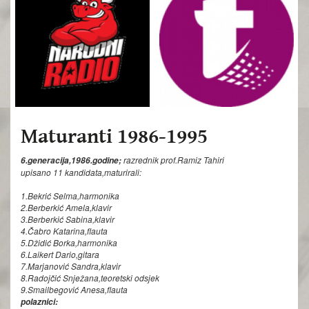
Maturanti 1986-1995
razrednik prof.Ramiz Tahiri
6.generacija,1986.godine;
upisano 11 kandidata,maturirali:
1.Bekrić Selma,
harmonika
2.Berberkić Amela,
klavir
3.Berberkić Sabina
,klavir
4.Čabro Katarina,
flauta
5.Džidić Borka,
harmonika
6.Laikert Dario,
gitara
7.Marjanović Sandra,
klavir
8.Radojčić Snježana,
teoretski odsjek
9.Smailbegović Anesa,
flauta
polaznici: