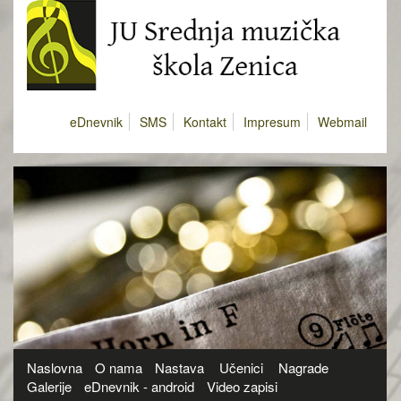
eDnevnik
SMS
Kontakt
Impresum
Webmail
Naslovna
O nama
Nastava
Učenici
Nagrade
Galerije
eDnevnik - android
Video zapisi