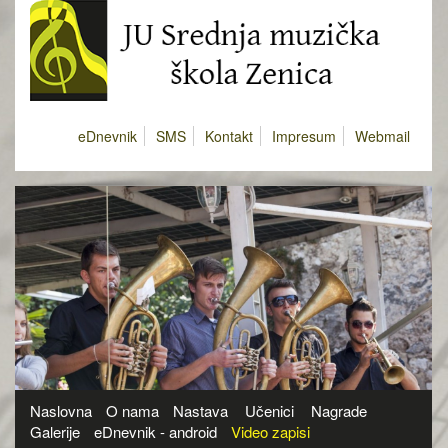
eDnevnik
SMS
Kontakt
Impresum
Webmail
Naslovna
O nama
Nastava
Učenici
Nagrade
Galerije
eDnevnik - android
Video zapisi