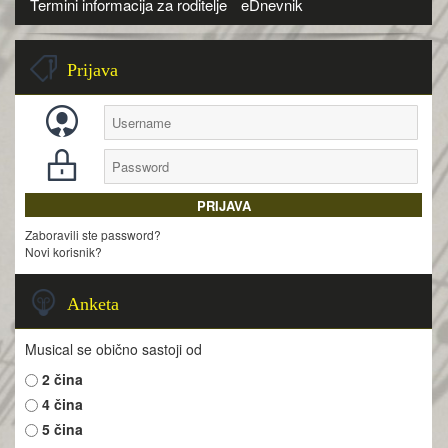
Termini informacija za roditelje
eDnevnik
Prijava
Zaboravili ste password?
Novi korisnik?
Anketa
Musical se obično sastoji od
2 čina
4 čina
5 čina