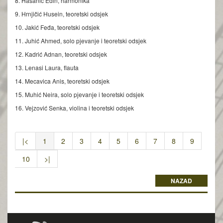
8. Hasanić Edin, harmonika
9. Hrnjičić Husein, teoretski odsjek
10. Jakić Feđa, teoretski odsjek
11. Juhić Ahmed, solo pjevanje i teoretski odsjek
12. Kadrić Adnan, teoretski odsjek
13. Lenasi Laura, flauta
14. Mecavica Anis, teoretski odsjek
15. Muhić Neira, solo pjevanje i teoretski odsjek
16. Vejzović Senka, violina i teoretski odsjek
|<
1
2
3
4
5
6
7
8
9
10
>|
NAZAD