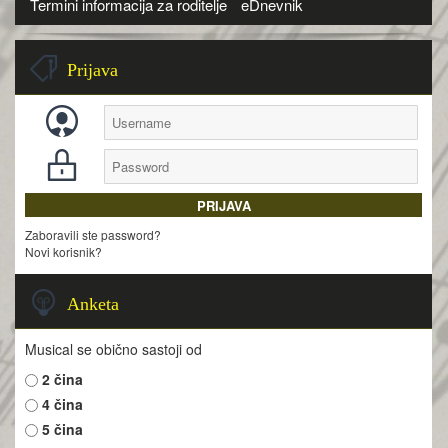
Termini informacija za roditelje
eDnevnik
Prijava
Zaboravili ste password?
Novi korisnik?
Anketa
Musical se obično sastoji od
2 čina
4 čina
5 čina