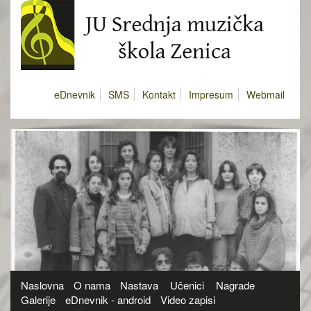
eDnevnik
SMS
Kontakt
Impresum
Webmail
Naslovna
O nama
Nastava
Učenici
Nagrade
Galerije
eDnevnik - android
Video zapisi