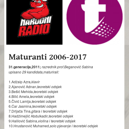
Maturanti 2006-2017
31.generacija,2011;
razrednik prof.Beganović Sabina
upisano 29 kandidata,maturirali:
1.Adžaip Azra
,klavir
2.Ajanović Adnan,
teoretski odsjek
3.Bešić Mehida,
teoretski odsjek
4.Bilić Amela,
teoretski odsjek
5.Čivić Lamija,
teoretski odsjek
6.Ćar Jasmina
,teoretski odsjek
7.Drljača Tina,
gitara i teoretski odsjek
8.Hadžimejlić Abdulkadir
,teoretski odsjek
9.Halilović Sabina,
violina i teoretski odsjek
10.Hrustanović Muhamed,
solo pjevanje i teoretski odsjek