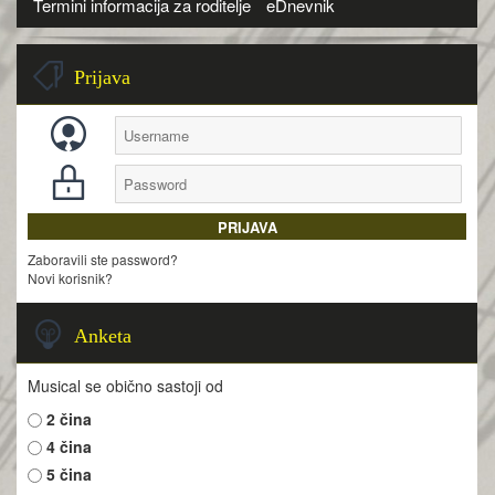
Termini informacija za roditelje
eDnevnik
Prijava
Zaboravili ste password?
Novi korisnik?
Anketa
Musical se obično sastoji od
2 čina
4 čina
5 čina