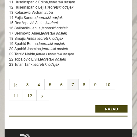
11.Huseinspahić Edina,
teoretski odsjek
12.Huseinspahić Lejla,
teoretski odsjek
13.Kolasević Vedran,
truba
14.Pejić Sandro,
teoretski odsjek
15.Redžepović Almin,
klarinet
16.Salibašić Jahija,
teoretski odsjek
17.Selimović Amer,
teoretski odsjek
18.Smajić Anida,
teoretski odsjek
19.Spahić Berina
,teoretski odsjek
20.Spahić Jasmina,
teoretski odsjek
22.Terzić Naida
,flauta i teoretski odsjek
22.Topalović Elvis,
teoretski odsjek
23.Tutan Tarik,
teoretski odsjek
|<
3
4
5
6
7
8
9
10
11
12
>|
NAZAD