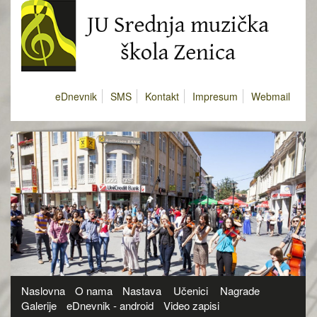
eDnevnik
SMS
Kontakt
Impresum
Webmail
Naslovna
O nama
Nastava
Učenici
Nagrade
Galerije
eDnevnik - android
Video zapisi