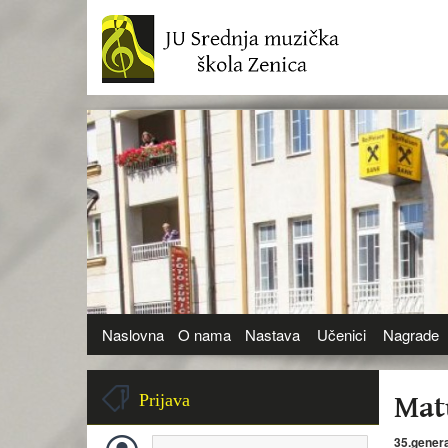
Naslovna
O nama
Nastava
Učenici
Nagrade
Mat
Prijava
35.genera