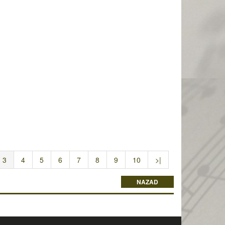
3
4
5
6
7
8
9
10
>|
NAZAD