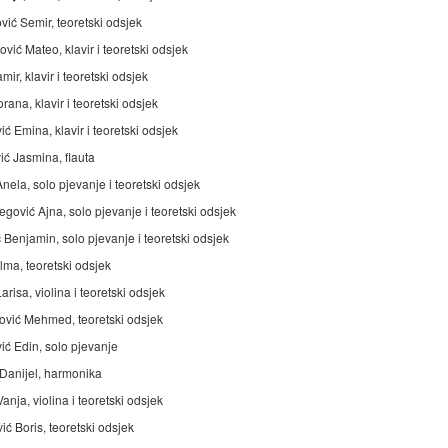
vić Semir, teoretski odsjek
vić Mateo, klavir i teoretski odsjek
mir, klavir i teoretski odsjek
rana, klavir i teoretski odsjek
ć Emina, klavir i teoretski odsjek
ić Jasmina, flauta
nela, solo pjevanje i teoretski odsjek
gović Ajna, solo pjevanje i teoretski odsjek
 Benjamin, solo pjevanje i teoretski odsjek
lma, teoretski odsjek
arisa, violina i teoretski odsjek
vić Mehmed, teoretski odsjek
ić Edin, solo pjevanje
 Danijel, harmonika
anja, violina i teoretski odsjek
ć Boris, teoretski odsjek