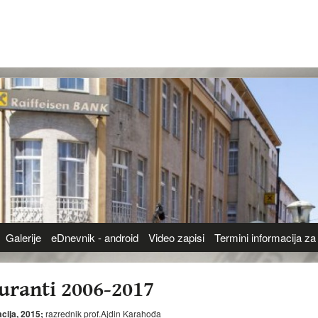
Galerije
eDnevnik - android
Video zapisi
Termini informacija za 
uranti 2006-2017
cija, 2015;
razrednik prof.Ajdin Karahođa