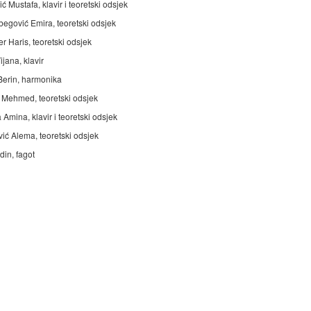
 Mustafa, klavir i teoretski odsjek
egović Emira, teoretski odsjek
r Haris, teoretski odsjek
ijana, klavir
 Berin, harmonika
 Mehmed, teoretski odsjek
Amina, klavir i teoretski odsjek
vić Alema, teoretski odsjek
din, fagot