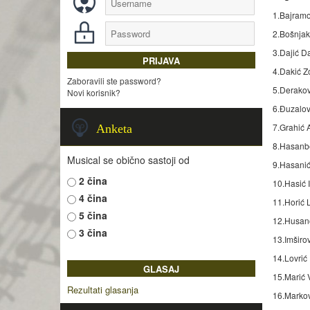
1.Bajramo
2.Bošnjako
3.Dajić Da
4.Dakić Zo
Zaboravili ste password?
5.Derakovi
Novi korisnik?
6.Đuzalov
7.Grahić A
Anketa
8.Hasanbe
Musical se obično sastoji od
9.Hasanić
2 čina
10.Hasić I
4 čina
11.Horić L
5 čina
12.Husano
3 čina
13.Imširov
14.Lovrić
15.Marić V
Rezultati glasanja
16.Markovi