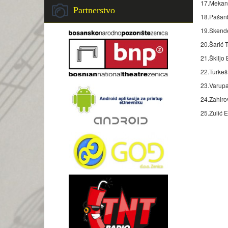
17.Mekanić
Partnerstvo
18.Pašanb
19.Skende
20.Šarić T
21.Škiljo
22.Turkeš
23.Varupa 
24.Zahiro
25.Zulić E