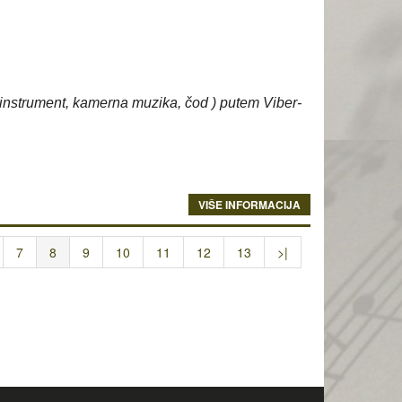
i instrument, kamerna muzika, čod ) putem Viber-
VIŠE INFORMACIJA
7
8
9
10
11
12
13
>|