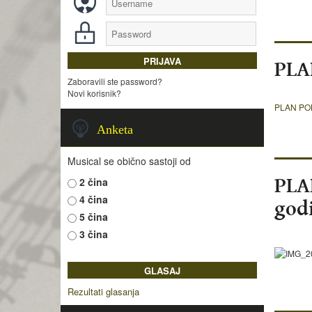
PLA
Zaboravili ste password?
Novi korisnik?
PLAN PO
Anketa
Musical se obično sastoji od
PLA
2 čina
4 čina
god
5 čina
3 čina
Rezultati glasanja