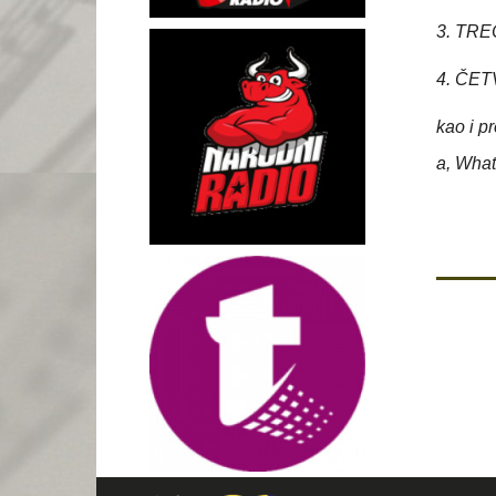
3. TRE
4. ČET
kao i p
a, Wha