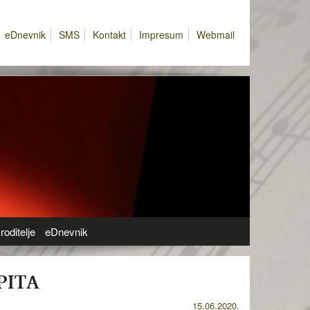
eDnevnik
SMS
Kontakt
Impresum
Webmail
roditelje
eDnevnik
PITA
15.06.2020.