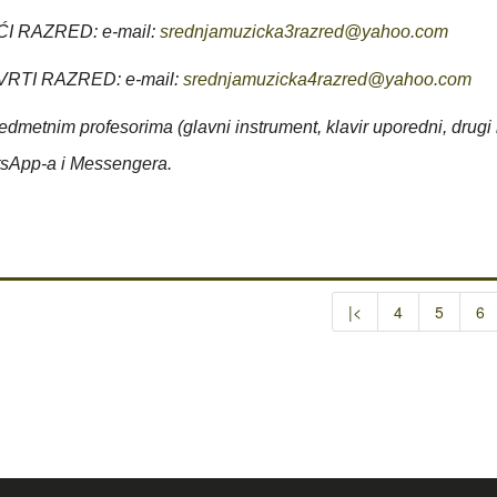
ĆI RAZRED: e-mail:
srednjamuzicka3razred@yahoo.com
VRTI RAZRED: e-mail:
srednjamuzicka4razred@yahoo.com
redmetnim profesorima (glavni instrument, klavir uporedni, drug
tsApp-a i Messengera.
|<
4
5
6