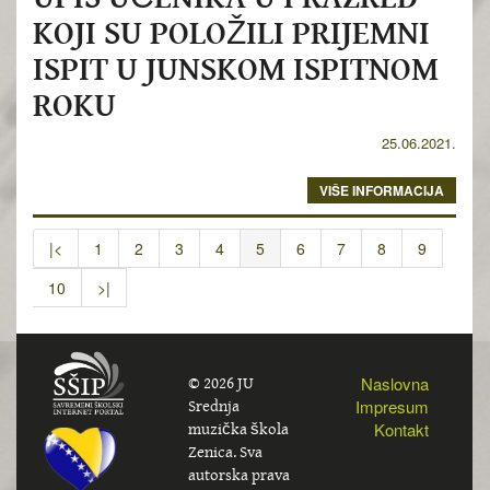
KOJI SU POLOŽILI PRIJEMNI
ISPIT U JUNSKOM ISPITNOM
ROKU
25.06.2021.
VIŠE INFORMACIJA
|<
1
2
3
4
5
6
7
8
9
10
>|
© 2026 JU
Naslovna
Srednja
Impresum
muzička škola
Kontakt
Zenica. Sva
autorska prava