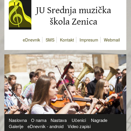
eDnevnik
SMS
Kontakt
Impresum
Webmail
Naslovna
O nama
Nastava
Učenici
Nagrade
Galerije
eDnevnik - android
Video zapisi