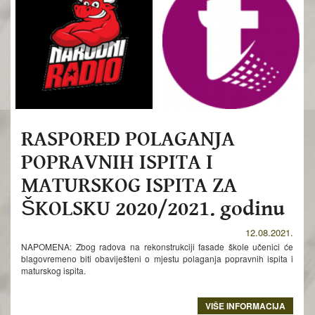
RASPORED POLAGANJA
POPRAVNIH ISPITA I
MATURSKOG ISPITA ZA
ŠKOLSKU 2020/2021. godinu
12.08.2021.
NAPOMENA: Zbog radova na rekonstrukciji fasade škole učenici će
blagovremeno biti obaviješteni o mjestu polaganja popravnih ispita i
maturskog ispita.
VIŠE INFORMACIJA