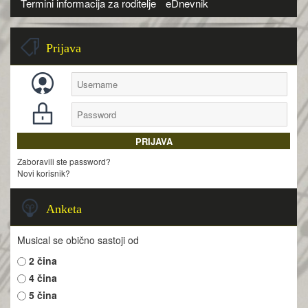
Termini informacija za roditelje
eDnevnik
Prijava
Zaboravili ste password?
Novi korisnik?
Anketa
Musical se obično sastoji od
2 čina
4 čina
5 čina