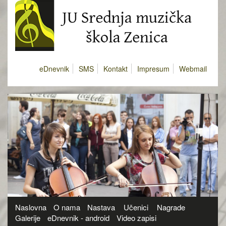
eDnevnik
SMS
Kontakt
Impresum
Webmail
Naslovna
O nama
Nastava
Učenici
Nagrade
Galerije
eDnevnik - android
Video zapisi