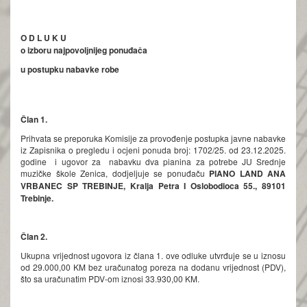
O D L U K U
o izboru
najpovolјnijeg
ponuđača
u postupku nabavke robe
Član 1.
Prihvata se preporuka Komisije za provođenje postupka javne nabavke
iz Zapisnika o pregledu i ocjeni ponuda broj: 1702/25. od 23.12.2025.
godine i ugovor za nabavku dva pianina za potrebe JU Srednje
muzičke škole Zenica, dodjeljuje se ponuđaču
PIANO LAND ANA
VRBANEC SP TREBINJE
, Kralja Petra I Oslobodioca 55., 89101
Trebinje.
Član 2.
Ukupna vrijednost ugovora iz člana 1. ove odluke utvrđuje se u iznosu
od 29.000,00 KM bez uračunatog poreza na dodanu vrijednost (PDV),
što sa uračunatim PDV-om iznosi 33.930,00 KM.