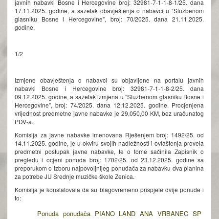
javnih nabavki Bosne i Hercegovine broj: 32981-7-1-1-8-1/25. dana
17.11.2025. godine, a sažetak obavještenja o nabavci u “Službenom
glasniku Bosne i Hercegovine”, broj: 70/2025. dana 21.11.2025.
godine.
1/2
Izmjene obavještenja o nabavci su objavljene na portalu javnih
nabavki Bosne i Hercegovine broj: 32981-7-1-1-8-2/25. dana
09.12.2025. godine, a sažetak izmjena u “Službenom glasniku Bosne i
Hercegovine”, broj: 74/2025. dana 12.12.2025. godine. Procjenjena
vrijednost predmetne javne nabavke je 29.050,00 KM, bez uračunatog
PDV-a.
Komisija za javne nabavke imenovana Rješenjem broj: 1492/25. od
14.11.2025. godine, je u okviru svojih nadležnosti i ovlaštenja provela
predmetni postupak javne nabavke, te o tome sačinila Zapisnik o
pregledu i ocjeni ponuda broj: 1702/25. od 23.12.2025. godine sa
preporukom o izboru najpovoljnijeg ponuđača za nabavku dva pianina
za potrebe JU Srednje muzičke škole Zenica.
Komisija je konstatovala da su blagovremeno prispjele dvije ponude i
to:
Ponuda ponuđača PIANO LAND ANA VRBANEC SP