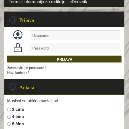
Termini informacija za roditelje
eDnevnik
Prijava
Zaboravili ste password?
Novi korisnik?
Anketa
Musical se obično sastoji od
2 čina
4 čina
5 čina