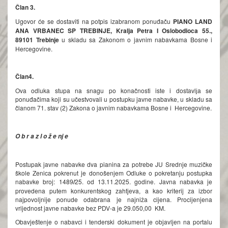
Član 3.
Ugovor će se dostaviti na potpis izabranom ponuđaču
PIANO LAND
ANA VRBANEC SP TREBINJE
, Kralja Petra I Oslobodioca 55.,
89101 Trebinje
u skladu sa Zakonom o javnim nabavkama Bosne i
Hercegovine.
Član
4
.
Ova odluka stupa na snagu po konačnosti iste i dostavlјa se
ponuđačima koji su učestvovali u postupku javne nabavke, u skladu sa
članom 71. stav (2) Zakona o javnim nabavkama Bosne i Hercegovine.
O b r a z l o ž e nj e
Postupak javne nabavke dva pianina za potrebe JU Srednje muzičke
škole Zenica pokrenut je donošenjem Odluke o pokretanju postupka
nabavke broj: 1489
/
25. od 13.11.2025. godine. Javna nabavka je
provedena putem konkurentskog zahtjeva, a kao kriterij za izbor
najpovoljnije ponude odabrana je najniža cijena. Procijenjena
vrijednost javne nabavke bez PDV-a je 29.050,00 KM.
Obavještenje o nabavci i tenderski dokument je objavljen na portalu