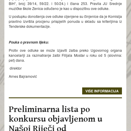
BiH“, broj: 39/14, 59/22. i 50/24.) i člana 253. Pravila JU Srednje
muzičke škole Zenica odlučeno je kao u dispozitivu ove odluke.
U postupku donošenja ove odluke cijenjene su činjenice da je Komisija
pravilno izvršila procjenu prispjelih ponuda u skladu sa kriterijima iz
Tenderske dokumentacije.
Pouka o pravnom lijeku:
Protiv ove odluke se može izjaviti žalba preko Ugovornog organa
kancelariji za razmatranje žalbi Filijala Mostar u roku od 5 (slovima:
pet) dana.
direktor
Arnes Bajramović
VIŠE INFORMACIJA
Preliminarna lista po
konkursu objavljenom u
Našoj Riječi od