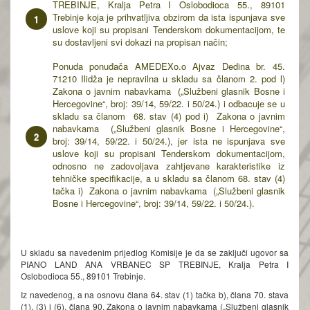
TREBINJE, Kralja Petra I Oslobodioca 55., 89101
Trebinje koja je prihvatljiva obzirom da ista ispunjava sve
uslove koji su propisani Tenderskom dokumentacijom, te
su dostavljeni svi dokazi na propisan način;
Ponuda ponuđača AMEDEXo.o Ajvaz Dedina br. 45.
71210 Ilidža je nepravilna u skladu sa članom 2. pod l)
Zakona o javnim nabavkama („Službeni glasnik Bosne i
Hercegovine“, broj: 39/14, 59/22. i 50/24.) i odbacuje se u
skladu sa članom 68. stav (4) pod i) Zakona o javnim
nabavkama („Službeni glasnik Bosne i Hercegovine“,
broj: 39/14, 59/22. i 50/24.), jer ista ne ispunjava sve
uslove koji su propisani Tenderskom dokumentacijom,
odnosno ne zadovoljava zahtjevane karakteristike iz
tehničke specifikacije, a u skladu sa članom 68. stav (4)
tačka i) Zakona o javnim nabavkama („Službeni glasnik
Bosne i Hercegovine“, broj: 39/14, 59/22. i 50/24.).
U skladu sa navedenim prijedlog Komisije je da se zaključi ugovor sa
PIANO LAND ANA VRBANEC SP TREBINJE, Kralja Petra I
Oslobodioca 55., 89101 Trebinje.
Iz navedenog, a na osnovu člana 64. stav (1) tačka b), člana 70. stava
(1), (3) i (6), člana 90. Zakona o javnim nabavkama („Službeni glasnik