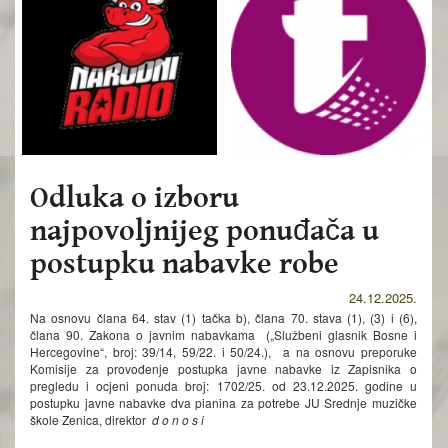
Odluka o izboru
najpovoljnijeg ponuđača u
postupku nabavke robe
24.12.2025.
Na osnovu člana 64. stav (1) tačka b), člana 70. stava (1), (3) i (6),
člana 90. Zakona o javnim nabavkama („Službeni glasnik Bosne i
Hercegovine“, broj: 39/14, 59/22. i 50/24.), a na osnovu preporuke
Komisije za provođenje postupka javne nabavke iz Zapisnika o
pregledu i ocjeni ponuda broj: 1702/25. od 23.12.2025. godine u
postupku javne nabavke dva pianina za potrebe JU Srednje muzičke
škole Zenica, direktor
d o n o s i