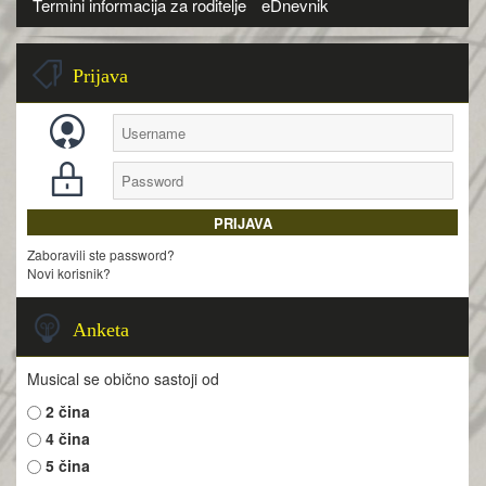
Termini informacija za roditelje
eDnevnik
Prijava
Zaboravili ste password?
Novi korisnik?
Anketa
Musical se obično sastoji od
2 čina
4 čina
5 čina