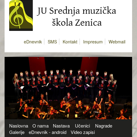
eDnevnik
SMS
Kontakt
Impresum
Webmail
Naslovna
O nama
Nastava
Učenici
Nagrade
Galerije
eDnevnik - android
Video zapisi