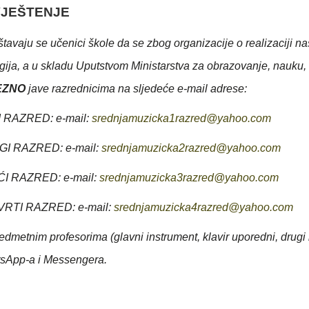
JEŠTENJE
tavaju se učenici škole da se zbog organizacije o realizaciji 
gija, a u skladu Uputstvom Ministarstva za obrazovanje, nauku,
EZNO
jave razrednicima na sljedeće e-mail adrese:
I RAZRED: e-mail:
srednjamuzicka1razred@yahoo.com
GI RAZRED: e-mail:
srednjamuzicka2razred@yahoo.com
ĆI RAZRED: e-mail:
srednjamuzicka3razred@yahoo.com
VRTI RAZRED: e-mail:
srednjamuzicka4razred@yahoo.com
redmetnim profesorima (glavni instrument, klavir uporedni, drug
tsApp-a i Messengera.