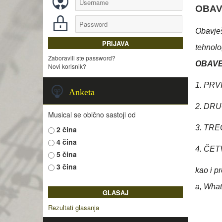
OBAV
Obavješ
tehnolo
Zaboravili ste password?
OBAV
Novi korisnik?
1. PRV
Anketa
2. DRU
Musical se obično sastoji od
3. TRE
2 čina
4 čina
4. ČET
5 čina
3 čina
kao i p
a, Wha
Rezultati glasanja