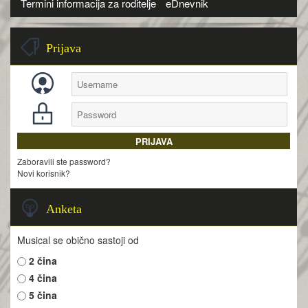
Termini informacija za roditelje
eDnevnik
Prijava
Zaboravili ste password?
Novi korisnik?
Anketa
Musical se obično sastoji od
2 čina
4 čina
5 čina