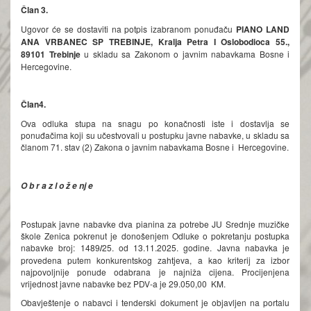
Član 3.
Ugovor će se dostaviti na potpis izabranom ponuđaču
PIANO LAND
ANA VRBANEC SP TREBINJE
, Kralja Petra I Oslobodioca 55.,
89101 Trebinje
u skladu sa Zakonom o javnim nabavkama Bosne i
Hercegovine.
Član
4
.
Ova odluka stupa na snagu po konačnosti iste i dostavlјa se
ponuđačima koji su učestvovali u postupku javne nabavke, u skladu sa
članom 71. stav (2) Zakona o javnim nabavkama Bosne i Hercegovine.
O b r a z l o ž e nj e
Postupak javne nabavke dva pianina za potrebe JU Srednje muzičke
škole Zenica pokrenut je donošenjem Odluke o pokretanju postupka
nabavke broj: 1489
/
25. od 13.11.2025. godine. Javna nabavka je
provedena putem konkurentskog zahtjeva, a kao kriterij za izbor
najpovoljnije ponude odabrana je najniža cijena. Procijenjena
vrijednost javne nabavke bez PDV-a je 29.050,00 KM.
Obavještenje o nabavci i tenderski dokument je objavljen na portalu