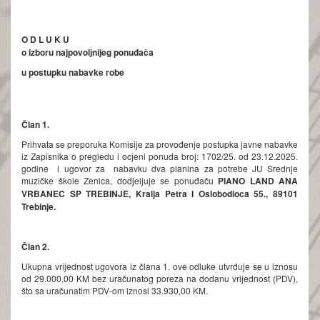
O D L U K U
o izboru
najpovolјnijeg
ponuđača
u postupku nabavke robe
Član 1.
Prihvata se preporuka Komisije za provođenje postupka javne nabavke
iz Zapisnika o pregledu i ocjeni ponuda broj: 1702/25. od 23.12.2025.
godine i ugovor za nabavku dva pianina za potrebe JU Srednje
muzičke škole Zenica, dodjeljuje se ponuđaču
PIANO LAND ANA
VRBANEC SP TREBINJE
, Kralja Petra I Oslobodioca 55., 89101
Trebinje.
Član 2.
Ukupna vrijednost ugovora iz člana 1. ove odluke utvrđuje se u iznosu
od 29.000,00 KM bez uračunatog poreza na dodanu vrijednost (PDV),
što sa uračunatim PDV-om iznosi 33.930,00 KM.