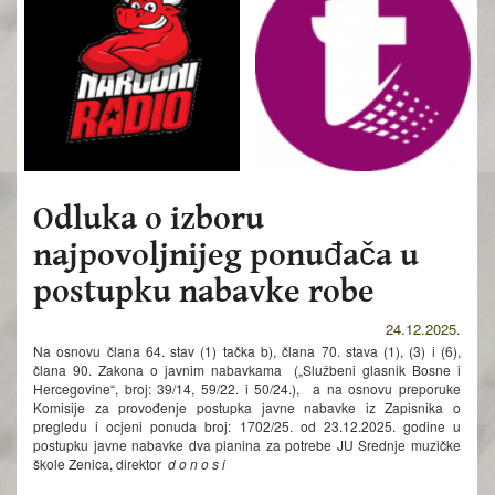
Odluka o izboru
najpovoljnijeg ponuđača u
postupku nabavke robe
24.12.2025.
Na osnovu člana 64. stav (1) tačka b), člana 70. stava (1), (3) i (6),
člana 90. Zakona o javnim nabavkama („Službeni glasnik Bosne i
Hercegovine“, broj: 39/14, 59/22. i 50/24.), a na osnovu preporuke
Komisije za provođenje postupka javne nabavke iz Zapisnika o
pregledu i ocjeni ponuda broj: 1702/25. od 23.12.2025. godine u
postupku javne nabavke dva pianina za potrebe JU Srednje muzičke
škole Zenica, direktor
d o n o s i