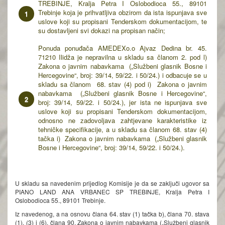
TREBINJE, Kralja Petra I Oslobodioca 55., 89101
Trebinje koja je prihvatljiva obzirom da ista ispunjava sve
uslove koji su propisani Tenderskom dokumentacijom, te
su dostavljeni svi dokazi na propisan način;
Ponuda ponuđača AMEDEXo.o Ajvaz Dedina br. 45.
71210 Ilidža je nepravilna u skladu sa članom 2. pod l)
Zakona o javnim nabavkama („Službeni glasnik Bosne i
Hercegovine“, broj: 39/14, 59/22. i 50/24.) i odbacuje se u
skladu sa članom 68. stav (4) pod i) Zakona o javnim
nabavkama („Službeni glasnik Bosne i Hercegovine“,
broj: 39/14, 59/22. i 50/24.), jer ista ne ispunjava sve
uslove koji su propisani Tenderskom dokumentacijom,
odnosno ne zadovoljava zahtjevane karakteristike iz
tehničke specifikacije, a u skladu sa članom 68. stav (4)
tačka i) Zakona o javnim nabavkama („Službeni glasnik
Bosne i Hercegovine“, broj: 39/14, 59/22. i 50/24.).
U skladu sa navedenim prijedlog Komisije je da se zaključi ugovor sa
PIANO LAND ANA VRBANEC SP TREBINJE, Kralja Petra I
Oslobodioca 55., 89101 Trebinje.
Iz navedenog, a na osnovu člana 64. stav (1) tačka b), člana 70. stava
(1), (3) i (6), člana 90. Zakona o javnim nabavkama („Službeni glasnik