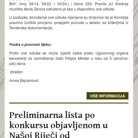
BiH“, broj: 39/14, 59/22. i 50/24.) i člana 253. Pravila JU Srednje
muzičke škole Zenica odlučeno je kao u dispozitivu ove odluke.
U postupku donošenja ove odluke cijenjene su činjenice da je Komisija
pravilno izvršila procjenu prispjelih ponuda u skladu sa kriterijima iz
Tenderske dokumentacije.
Pouka o pravnom lijeku:
Protiv ove odluke se može izjaviti žalba preko Ugovornog organa
kancelariji za razmatranje žalbi Filijala Mostar u roku od 5 (slovima:
pet) dana.
direktor
Arnes Bajramović
VIŠE INFORMACIJA
Preliminarna lista po
konkursu objavljenom u
Našoj Riječi od