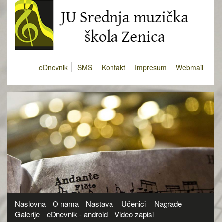
eDnevnik
SMS
Kontakt
Impresum
Webmail
Naslovna
O nama
Nastava
Učenici
Nagrade
Galerije
eDnevnik - android
Video zapisi