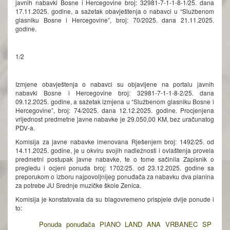
javnih nabavki Bosne i Hercegovine broj: 32981-7-1-1-8-1/25. dana
17.11.2025. godine, a sažetak obavještenja o nabavci u “Službenom
glasniku Bosne i Hercegovine”, broj: 70/2025. dana 21.11.2025.
godine.
1/2
Izmjene obavještenja o nabavci su objavljene na portalu javnih
nabavki Bosne i Hercegovine broj: 32981-7-1-1-8-2/25. dana
09.12.2025. godine, a sažetak izmjena u “Službenom glasniku Bosne i
Hercegovine”, broj: 74/2025. dana 12.12.2025. godine. Procjenjena
vrijednost predmetne javne nabavke je 29.050,00 KM, bez uračunatog
PDV-a.
Komisija za javne nabavke imenovana Rješenjem broj: 1492/25. od
14.11.2025. godine, je u okviru svojih nadležnosti i ovlaštenja provela
predmetni postupak javne nabavke, te o tome sačinila Zapisnik o
pregledu i ocjeni ponuda broj: 1702/25. od 23.12.2025. godine sa
preporukom o izboru najpovoljnijeg ponuđača za nabavku dva pianina
za potrebe JU Srednje muzičke škole Zenica.
Komisija je konstatovala da su blagovremeno prispjele dvije ponude i
to:
Ponuda ponuđača PIANO LAND ANA VRBANEC SP