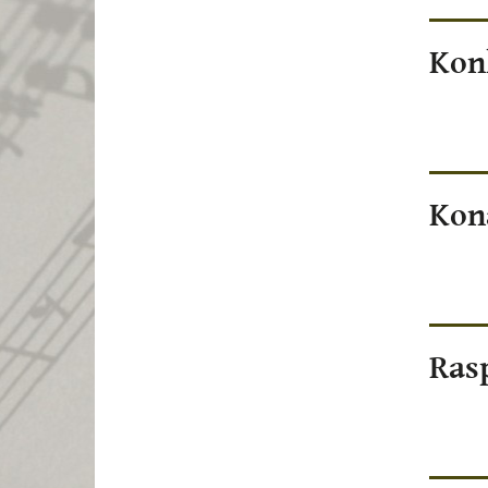
Kon
Kon
Ras