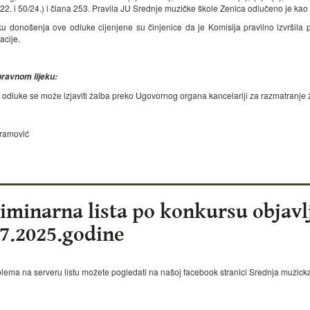
22. i 50/24.) i člana 253. Pravila JU Srednje muzičke škole Zenica odlučeno je kao 
u donošenja ove odluke cijenjene su činjenice da je Komisija pravilno izvršila p
cije.
ravnom lijeku:
 odluke se može izjaviti žalba preko Ugovornog organa kancelariji za razmatranje ža
ramović
iminarna lista po konkursu objavl
07.2025.godine
lema na serveru listu možete pogledati na našoj facebook stranici Srednja muzicka