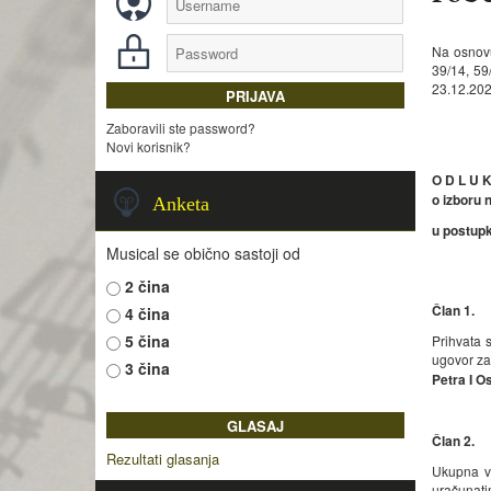
Na osnovu
39/14, 59
23.12.202
Zaboravili ste password?
Novi korisnik?
O D L U 
o izboru
n
Anketa
u postup
Musical se obično sastoji od
2 čina
Član 1.
4 čina
5 čina
Prihvata 
ugovor za
3 čina
Petra I O
Član 2.
Rezultati glasanja
Ukupna vr
uračunati