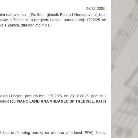
24.12.2025.
javnim nabavkama („Službeni glasnik Bosne i Hercegovine“, broj:
avke iz Zapisnika o pregledu i ocjeni ponuda broj: 1702/25. od
kole Zenica, direktor
d o n o s i
gledu i ocjeni ponuda broj: 1702/25. od 23.12.2025. godine i
e ponuđaču
PIANO LAND ANA VRBANEC SP TREBINJE
, Kralja
M bez uračunatog poreza na dodanu vrijednost (PDV), što sa