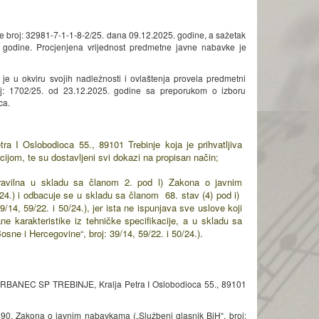
e broj: 32981-7-1-1-8-2/25. dana 09.12.2025. godine, a sažetak
 godine. Procjenjena vrijednost predmetne javne nabavke je
e u okviru svojih nadležnosti i ovlaštenja provela predmetni
oj: 1702/25. od 23.12.2025. godine sa preporukom o izboru
ca.
slobodioca 55., 89101 Trebinje koja je prihvatljiva
jom, te su dostavljeni svi dokazi na propisan način;
avilna u skladu sa članom 2. pod l) Zakona o javnim
24.) i odbacuje se u skladu sa članom 68. stav (4) pod i)
4, 59/22. i 50/24.), jer ista ne ispunjava sve uslove koji
 karakteristike iz tehničke specifikacije, a u skladu sa
ne i Hercegovine“, broj: 39/14, 59/22. i 50/24.).
VRBANEC SP TREBINJE, Kralja Petra I Oslobodioca 55., 89101
na 90. Zakona o javnim nabavkama („Službeni glasnik BiH“, broj: