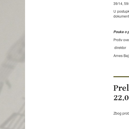
39/14, 59/
U postupk
dokumenta
Pouka o p
Protiv ove
direktor
Arnes Baj
Prel
22.
Zbog prob