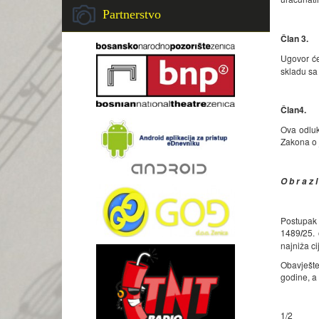
Partnerstvo
Član 3.
Ugovor će
skladu sa
Član
4
.
Ova odluk
Zakona o
O b r a z l
Postupak 
1489
/
25.
najniža c
Obavješte
godine, a
1/2