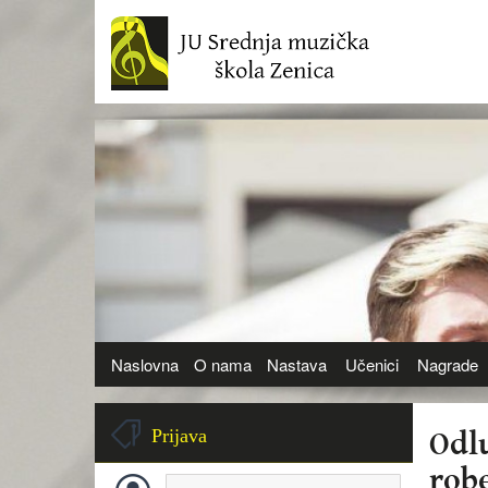
Naslovna
O nama
Nastava
Učenici
Nagrade
Odl
Prijava
rob