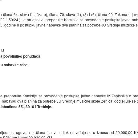
 člana 64. stav (1) tačka b), člana 70. stava (1), (3) i (6), člana 90. Zakona o 
/22. i 50/24.), a na osnovu preporuke Komisije za provođenje postupka javne nab
5. godine u postupku javne nabavke dva pianina za potrebe JU Srednje muzičke š
K U
ajpovolјnijeg
ponuđača
ku nabavke robe
se preporuka Komisije za provođenje postupka javne nabavke iz Zapisnika o pre
 nabavku dva pianina za potrebe JU Srednje muzičke škole Zenica, dodjeljuje s
slobodioca 55., 89101 Trebinje.
ijednost ugovora iz člana 1. ove odluke utvrđuje se u iznosu od 29.000,00 K
m PDV-om iznosi 33.930,00 KM.