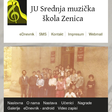
eDnevnik
SMS
Kontakt
Impresum
Webmail
Naslovna
O nama
Nastava
Učenici
Nagrade
Galerije
eDnevnik - android
Video zapisi