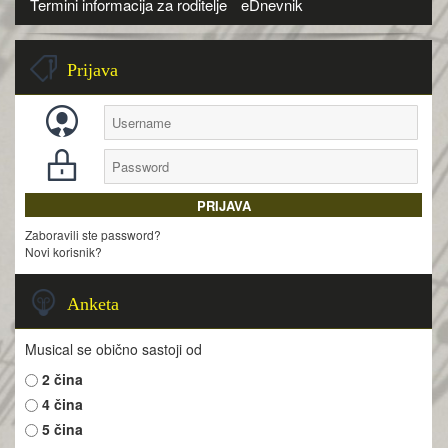
Termini informacija za roditelje
eDnevnik
Prijava
Zaboravili ste password?
Novi korisnik?
Anketa
Musical se obično sastoji od
2 čina
4 čina
5 čina