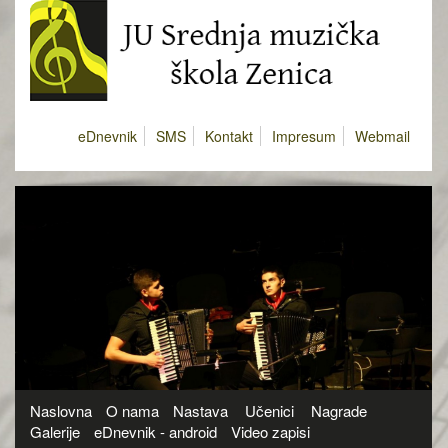
eDnevnik
SMS
Kontakt
Impresum
Webmail
Naslovna
O nama
Nastava
Učenici
Nagrade
Galerije
eDnevnik - android
Video zapisi