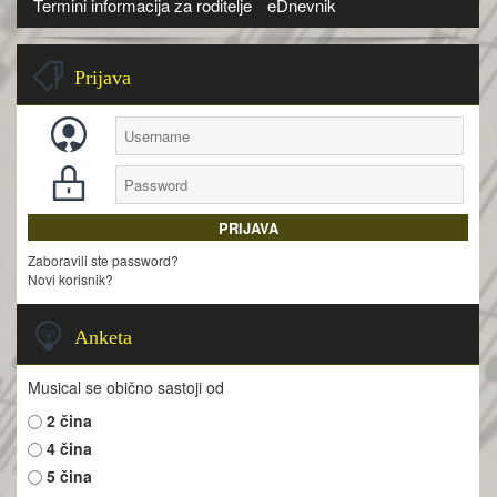
Termini informacija za roditelje
eDnevnik
Prijava
Zaboravili ste password?
Novi korisnik?
Anketa
Musical se obično sastoji od
2 čina
4 čina
5 čina