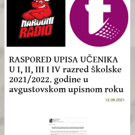
RASPORED UPISA UČENIKA
U I, II, III I IV razred školske
2021/2022. godine u
avgustovskom upisnom roku
12.08.2021.