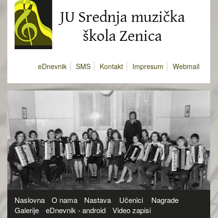
eDnevnik
SMS
Kontakt
Impresum
Webmail
Naslovna
O nama
Nastava
Učenici
Nagrade
Galerije
eDnevnik - android
Video zapisi