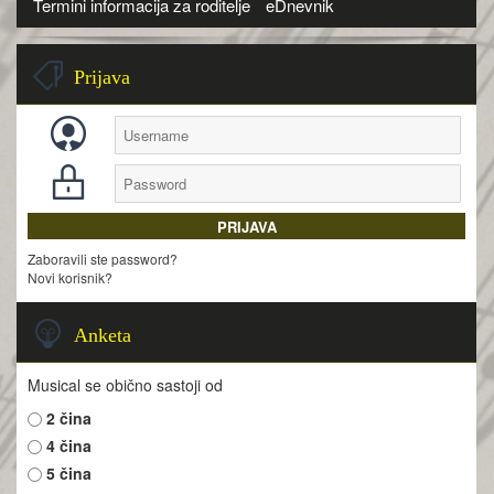
Termini informacija za roditelje
eDnevnik
Prijava
Zaboravili ste password?
Novi korisnik?
Anketa
Musical se obično sastoji od
2 čina
4 čina
5 čina