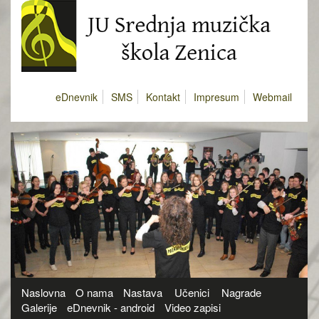
eDnevnik
SMS
Kontakt
Impresum
Webmail
Naslovna
O nama
Nastava
Učenici
Nagrade
Galerije
eDnevnik - android
Video zapisi