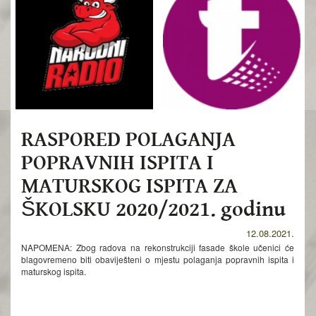
RASPORED POLAGANJA
POPRAVNIH ISPITA I
MATURSKOG ISPITA ZA
ŠKOLSKU 2020/2021. godinu
12.08.2021.
NAPOMENA: Zbog radova na rekonstrukciji fasade škole učenici će
blagovremeno biti obaviješteni o mjestu polaganja popravnih ispita i
maturskog ispita.