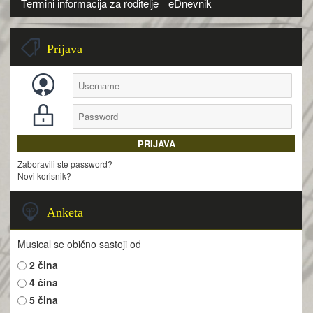
Termini informacija za roditelje
eDnevnik
Prijava
Zaboravili ste password?
Novi korisnik?
Anketa
Musical se obično sastoji od
2 čina
4 čina
5 čina