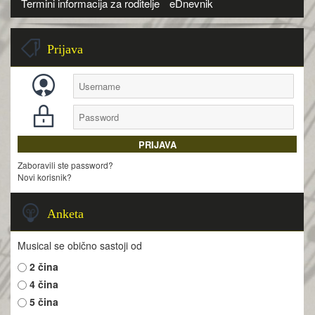
Termini informacija za roditelje
eDnevnik
Prijava
Zaboravili ste password?
Novi korisnik?
Anketa
Musical se obično sastoji od
2 čina
4 čina
5 čina