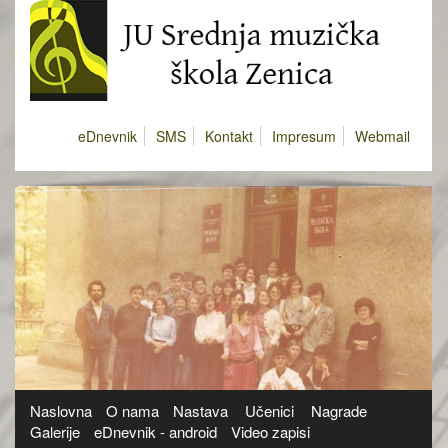
eDnevnik
SMS
Kontakt
Impresum
Webmail
Naslovna
O nama
Nastava
Učenici
Nagrade
Galerije
eDnevnik - android
Video zapisi