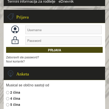
Termini informacija za roditelje
eDnevnik
Prijava
Zaboravili ste password?
Novi korisnik?
Anketa
Musical se obično sastoji od
2 čina
4 čina
5 čina