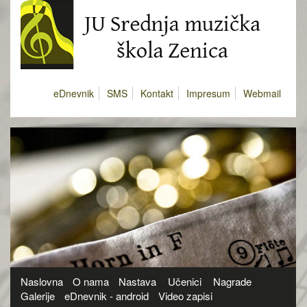
eDnevnik
SMS
Kontakt
Impresum
Webmail
Naslovna
O nama
Nastava
Učenici
Nagrade
Galerije
eDnevnik - android
Video zapisi