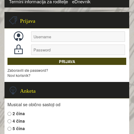
Termini informacija za roditelje
eDnevnik
Prijava
Zaboravili ste password?
Novi korisnik?
Anketa
Musical se obično sastoji od
2 čina
4 čina
5 čina