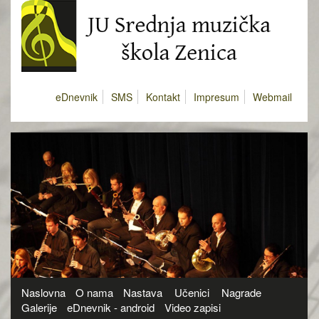
eDnevnik
SMS
Kontakt
Impresum
Webmail
Naslovna
O nama
Nastava
Učenici
Nagrade
Galerije
eDnevnik - android
Video zapisi