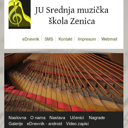
eDnevnik
SMS
Kontakt
Impresum
Webmail
Naslovna
O nama
Nastava
Učenici
Nagrade
Galerije
eDnevnik - android
Video zapisi