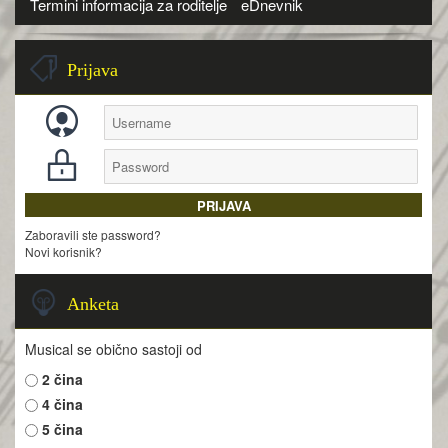
Termini informacija za roditelje
eDnevnik
Prijava
Zaboravili ste password?
Novi korisnik?
Anketa
Musical se obično sastoji od
2 čina
4 čina
5 čina