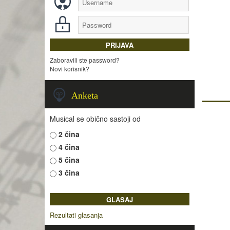
Zaboravili ste password?
Novi korisnik?
Anketa
Musical se obično sastoji od
2 čina
4 čina
5 čina
3 čina
Rezultati glasanja