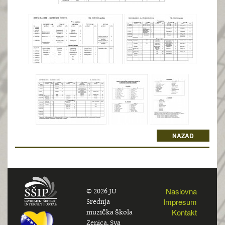
NAZAD
© 2026 JU
Naslovna
Srednja
Impresum
muzička škola
Kontakt
Zenica. Sva