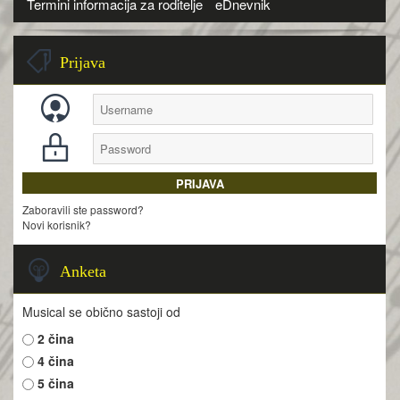
Termini informacija za roditelje
eDnevnik
Prijava
Zaboravili ste password?
Novi korisnik?
Anketa
Musical se obično sastoji od
2 čina
4 čina
5 čina