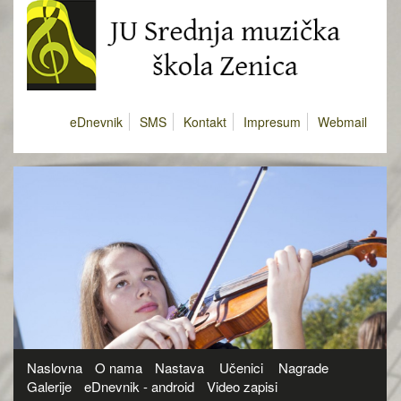
eDnevnik
SMS
Kontakt
Impresum
Webmail
Naslovna
O nama
Nastava
Učenici
Nagrade
Galerije
eDnevnik - android
Video zapisi